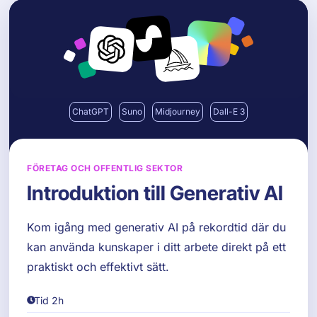
Skip
to
content
ChatGPT
Suno
Midjourney
Dall-E 3
FÖRETAG OCH OFFENTLIG SEKTOR
Introduktion till Generativ AI
Kom igång med generativ AI på rekordtid där du
kan använda kunskaper i ditt arbete direkt på ett
praktiskt och effektivt sätt.
Tid 2h