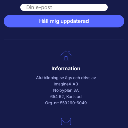
Email
Håll mig uppdaterad
Information
AIutbildning.se
ägs och drivs av
ImagineX AB
Nolbyplan 3A
654 62, Karlstad
Org-nr: 559260-6049