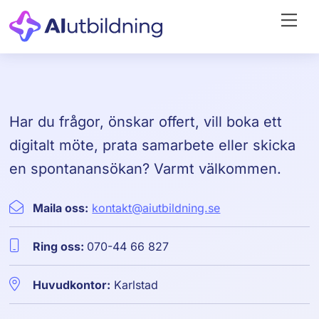
Skip
Me
to
content
Har du frågor, önskar offert, vill boka ett
digitalt möte, prata samarbete eller skicka
en spontanansökan? Varmt välkommen.
Maila oss:
kontakt@aiutbildning.se
Ring oss:
070-44 66 827
Huvudkontor:
Karlstad