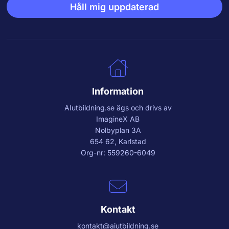
Håll mig uppdaterad
Information
AIutbildning.se
ägs och drivs av
ImagineX AB
Nolbyplan 3A
654 62, Karlstad
Org-nr: 559260-6049
Kontakt
kontakt@aiutbildning.se