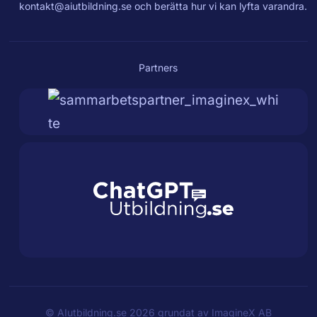
kontakt@aiutbildning.se
och berätta hur vi kan lyfta varandra.
Partners
©
AIutbildning.se
2026 grundat av
ImagineX AB