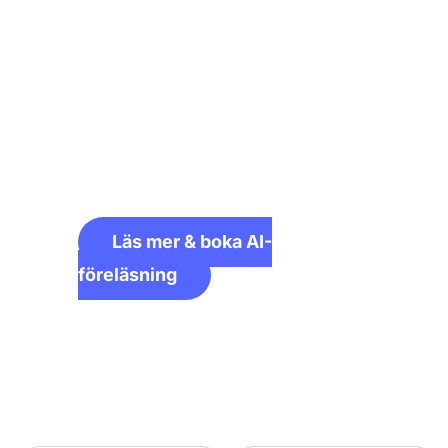
med en del av Sveriges
riksdagsgrupp. Våra föreläsningar
inspirerar, väcker nya tankar, ger
aha-upplevelser och visar
praktiska exempel på vad AI kan
göra. Målet är att få både din
organisation ivriga att påbörja er
egen AI-resa.
Läs mer & boka AI-
föreläsning