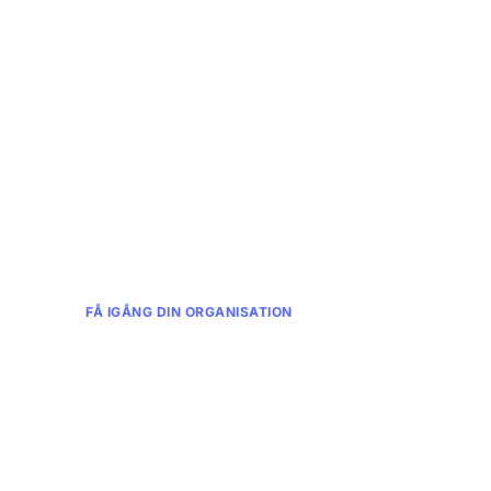
FÅ IGÅNG DIN ORGANISATION
AI-föreläsning och
inspiration
Vi har hållit underhållande och
informativa AI-föreläsningar för
företag, kommuner och till och