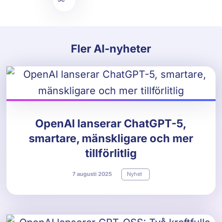
Fler AI-nyheter
OpenAI lanserar ChatGPT-5,
smartare, mänskligare och mer
tillförlitlig
7
augusti
2025
Nyhet