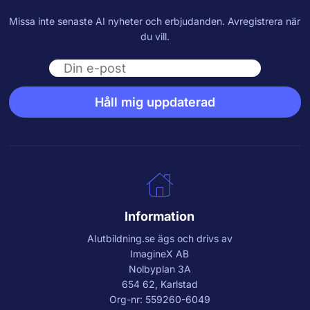
Missa inte senaste AI nyheter och erbjudanden. Avregistrera när
du vill.
Email
Håll mig uppdaterad
Information
AIutbildning.se
ägs och drivs av
ImagineX AB
Nolbyplan 3A
654 62, Karlstad
Org-nr: 559260-6049