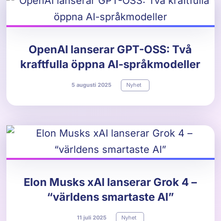
OpenAI lanserar GPT-OSS: Två
kraftfulla öppna AI-språkmodeller
5
augusti
2025
Nyhet
Elon Musks xAI lanserar Grok 4 –
“världens smartaste AI”
11
juli
2025
Nyhet