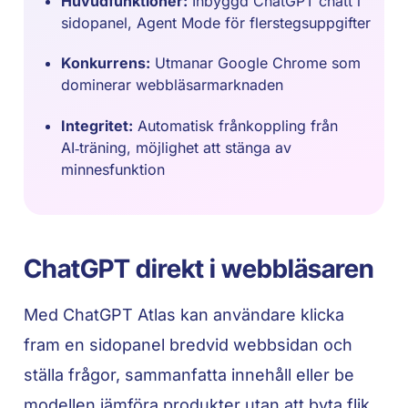
Huvudfunktioner:
Inbyggd ChatGPT chatt i
sidopanel, Agent Mode för fler­stegs­uppgifter
Konkurrens:
Utmanar Google Chrome som
dominerar webbläsarmarknaden
Integritet:
Automatisk frånkoppling från
AI‑träning, möjlighet att stänga av
minnesfunktion
ChatGPT direkt i webbläsaren
Med ChatGPT Atlas kan användare klicka
fram en sidopanel bredvid webbsidan och
ställa frågor, sammanfatta innehåll eller be
modellen jämföra produkter utan att byta flik.