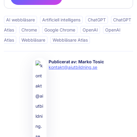
AI webbläsare
Artificiell intelligens
ChatGPT
ChatGPT
Atlas
Chrome
Google Chrome
OpenAI
OpenAI
Atlas
Webbläsare
Webbläsare Atlas
Publicerat av: Marko Tosic
kontakt@aiutbildning.se