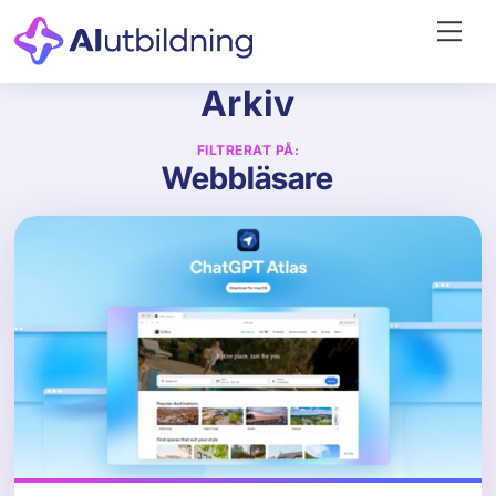
Skip
Me
to
content
Arkiv
FILTRERAT PÅ:
Webbläsare