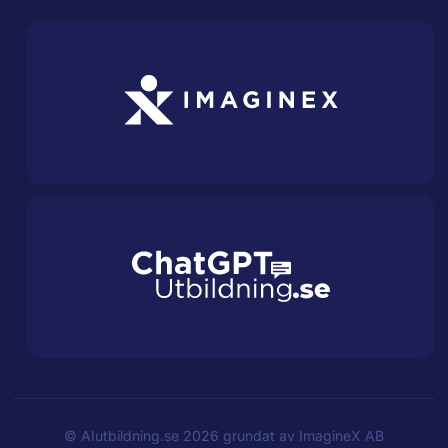
©
AIutbildning.se
2026 grundat av
ImagineX AB