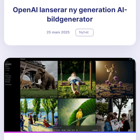
OpenAI lanserar ny generation AI-
bildgenerator
25
mars
2025
Nyhet