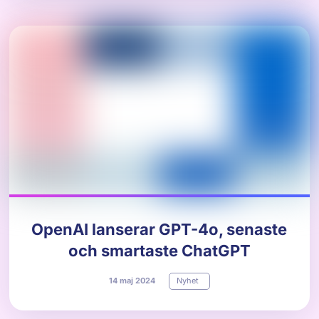
OpenAI lanserar GPT-4o, senaste
och smartaste ChatGPT
14
maj
2024
Nyhet