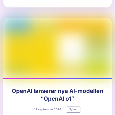
OpenAI lanserar nya AI-modellen
“OpenAI o1”
12
september
2024
Nyhet