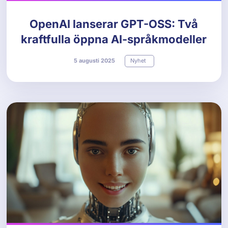
OpenAI lanserar GPT-OSS: Två
kraftfulla öppna AI-språkmodeller
5
augusti
2025
Nyhet