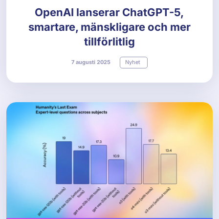
OpenAI lanserar ChatGPT-5,
smartare, mänskligare och mer
tillförlitlig
7
augusti
2025
Nyhet