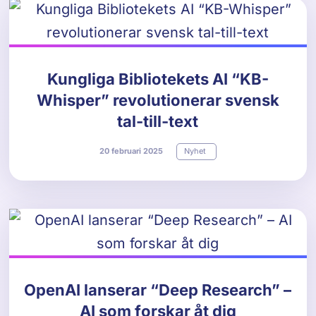
Kungliga Bibliotekets AI “KB-
Whisper” revolutionerar svensk
tal-till-text
20
februari
2025
Nyhet
OpenAI lanserar “Deep Research” –
AI som forskar åt dig