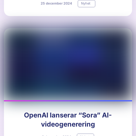
25
december
2024
Nyhet
OpenAI lanserar “Sora” AI-
videogenerering