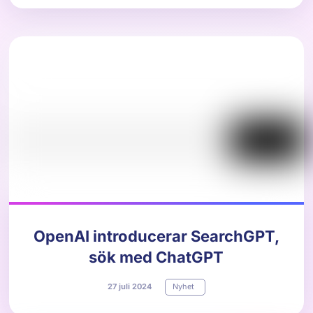
OpenAI introducerar SearchGPT,
sök med ChatGPT
27
juli
2024
Nyhet