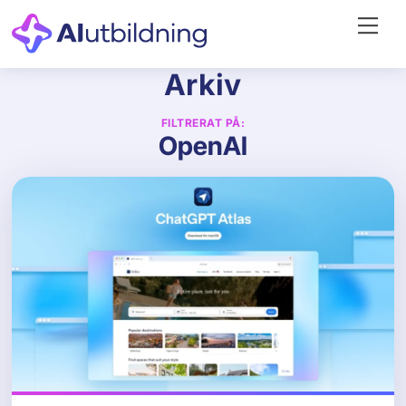
Skip
Me
to
content
Arkiv
FILTRERAT PÅ:
OpenAI