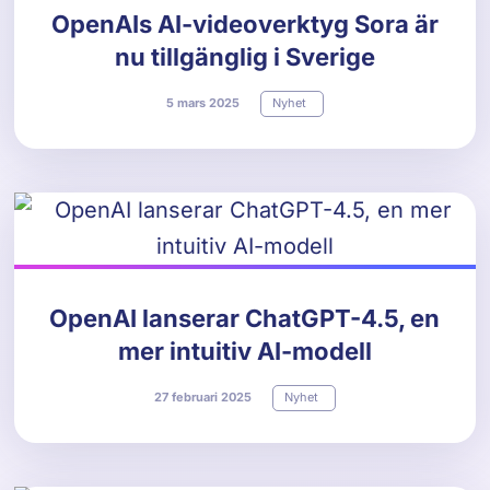
OpenAIs AI-videoverktyg Sora är
nu tillgänglig i Sverige
5
mars
2025
Nyhet
OpenAI lanserar ChatGPT-4.5, en
mer intuitiv AI-modell
27
februari
2025
Nyhet