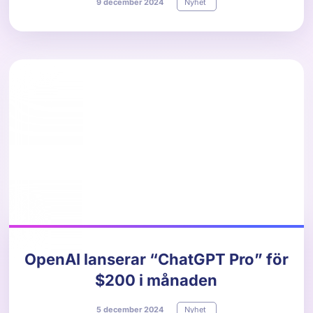
9
december
2024
Nyhet
OpenAI lanserar “ChatGPT Pro” för
$200 i månaden
5
december
2024
Nyhet