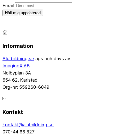
Email
Håll mig uppdaterad
Information
AIutbildning.se
ägs och drivs av
ImagineX AB
Nolbyplan 3A
654 62, Karlstad
Org-nr: 559260-6049
Kontakt
kontakt@aiutbildning.se
070-44 66 827