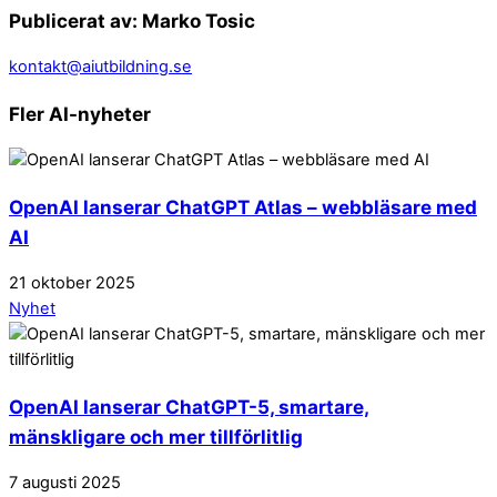
Publicerat av: Marko Tosic
kontakt@aiutbildning.se
Fler AI-nyheter
OpenAI lanserar ChatGPT Atlas – webbläsare med
AI
21
oktober
2025
Nyhet
OpenAI lanserar ChatGPT-5, smartare,
mänskligare och mer tillförlitlig
7
augusti
2025