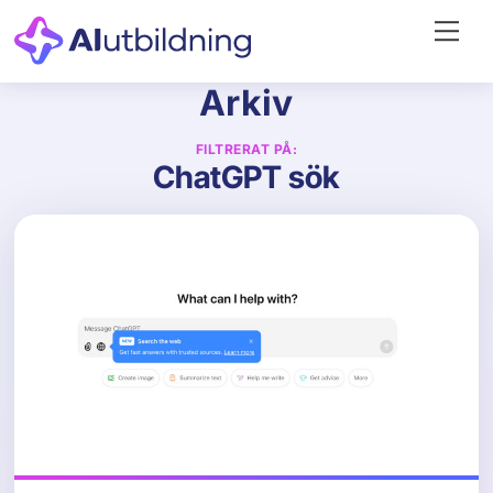
Skip
Me
to
content
Arkiv
FILTRERAT PÅ:
ChatGPT sök