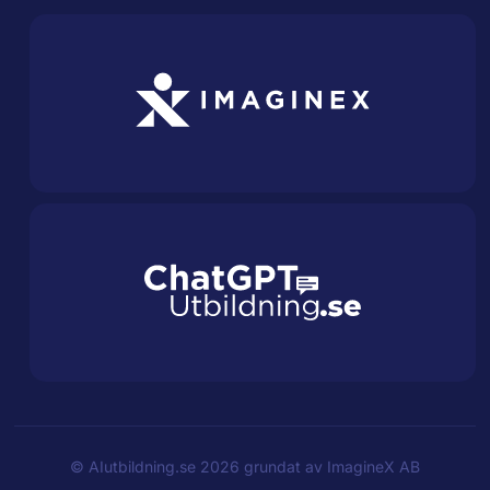
©
AIutbildning.se
2026 grundat av
ImagineX AB