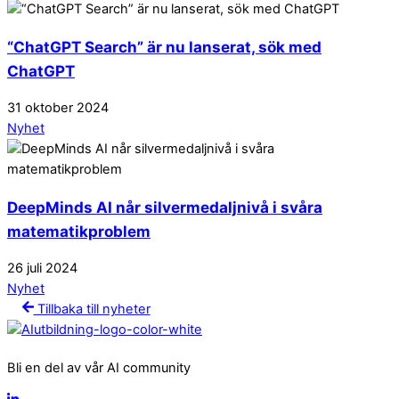
“ChatGPT Search” är nu lanserat, sök med
ChatGPT
31
oktober
2024
Nyhet
DeepMinds AI når silvermedaljnivå i svåra
matematikproblem
26
juli
2024
Nyhet
Tillbaka till nyheter
Bli en del av vår AI community