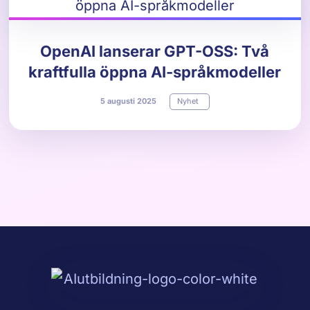
OpenAI lanserar GPT-OSS: Två
kraftfulla öppna AI-språkmodeller
5
augusti
2025
Nyhet