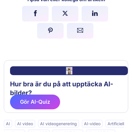
Hur bra är du på att upptäcka AI-
bilder?
Gör AI-Quiz
AI
AI video
AI videogenerering
AI-video
Artificiell