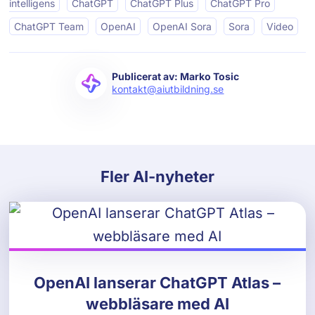
intelligens
ChatGPT
ChatGPT Plus
ChatGPT Pro
ChatGPT Team
OpenAI
OpenAI Sora
Sora
Video
Publicerat av: Marko Tosic
kontakt@aiutbildning.se
Fler AI-nyheter
OpenAI lanserar ChatGPT Atlas –
webbläsare med AI