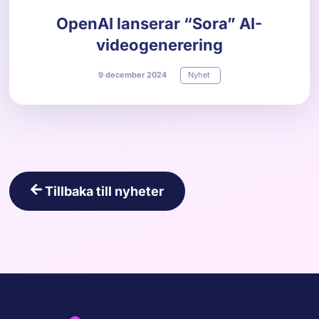
OpenAI lanserar “Sora” AI-
videogenerering
9
december
2024
Nyhet
Tillbaka till nyheter