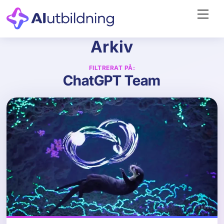
Skip
Me
to
content
Arkiv
FILTRERAT PÅ:
ChatGPT Team