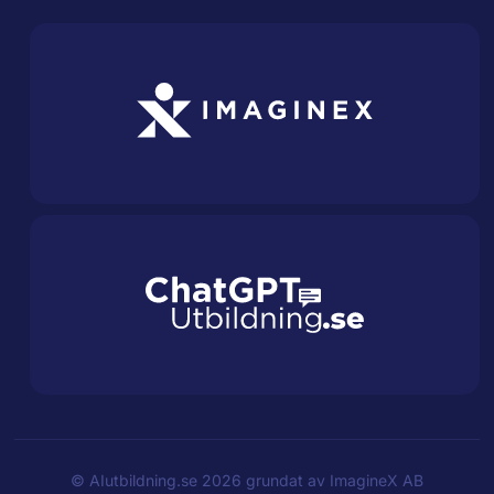
©
AIutbildning.se
2026 grundat av
ImagineX AB