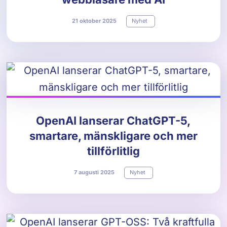
21
oktober
2025
Nyhet
OpenAI lanserar ChatGPT-5,
smartare, mänskligare och mer
tillförlitlig
7
augusti
2025
Nyhet