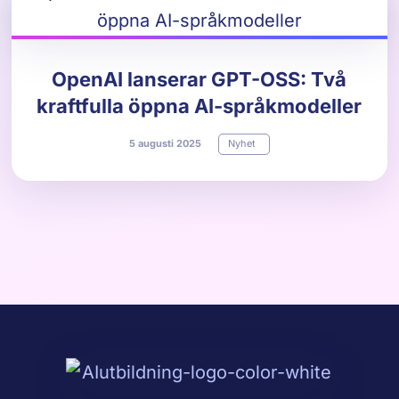
OpenAI lanserar GPT-OSS: Två
kraftfulla öppna AI-språkmodeller
5
augusti
2025
Nyhet