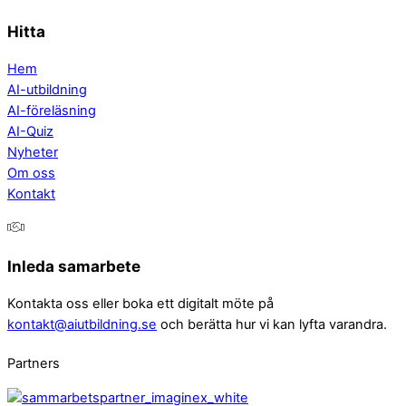
Hitta
Hem
AI-utbildning
AI-föreläsning
AI-Quiz
Nyheter
Om oss
Kontakt
Inleda samarbete
Kontakta oss eller boka ett digitalt möte på
kontakt@aiutbildning.se
och berätta hur vi kan lyfta varandra.
Partners