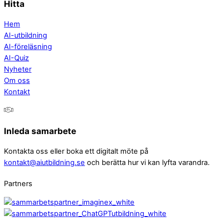
Hitta
Hem
AI-utbildning
AI-föreläsning
AI-Quiz
Nyheter
Om oss
Kontakt
Inleda samarbete
Kontakta oss eller boka ett digitalt möte på
kontakt@aiutbildning.se
och berätta hur vi kan lyfta varandra.
Partners