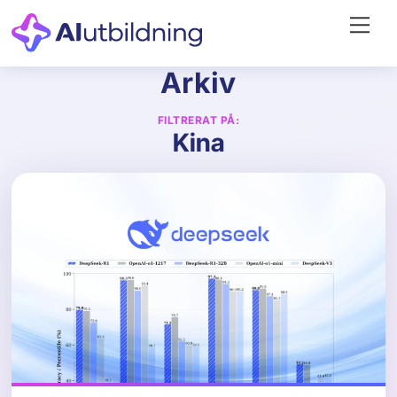
Skip
Me
to
content
Arkiv
FILTRERAT PÅ:
Kina