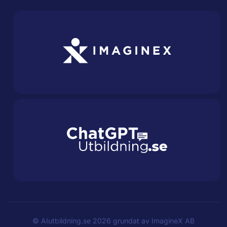
©
AIutbildning.se
2026 grundat av
ImagineX AB