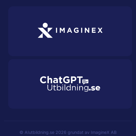
©
AIutbildning.se
2026 grundat av
ImagineX AB