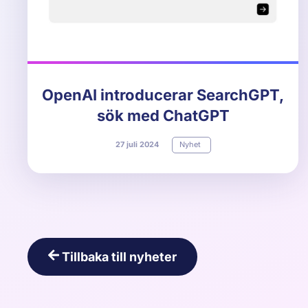
OpenAI introducerar SearchGPT,
sök med ChatGPT
27
juli
2024
Nyhet
Tillbaka till nyheter