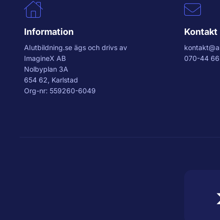
Information
Kontakt
AIutbildning.se
ägs och drivs av
kontakt@ai
ImagineX AB
070-44 66
Nolbyplan 3A
654 62, Karlstad
Org-nr: 559260-6049