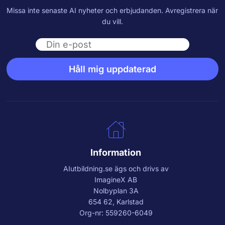
Missa inte senaste AI nyheter och erbjudanden. Avregistrera när
du vill.
Email
Håll mig uppdaterad
Information
AIutbildning.se
ägs och drivs av
ImagineX AB
Nolbyplan 3A
654 62, Karlstad
Org-nr: 559260-6049