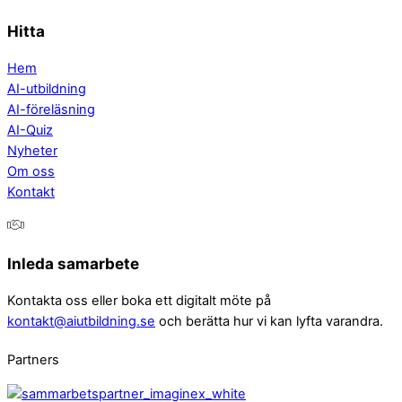
Hitta
Hem
AI-utbildning
AI-föreläsning
AI-Quiz
Nyheter
Om oss
Kontakt
Inleda samarbete
Kontakta oss eller boka ett digitalt möte på
kontakt@aiutbildning.se
och berätta hur vi kan lyfta varandra.
Partners