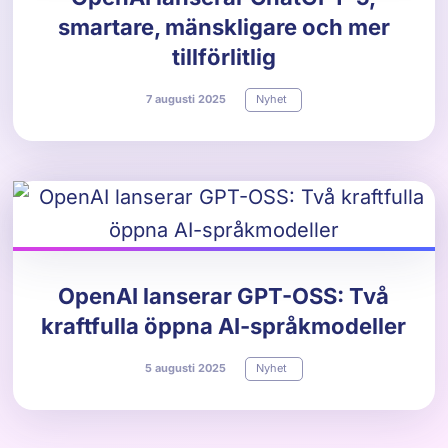
smartare, mänskligare och mer
tillförlitlig
7
augusti
2025
Nyhet
OpenAI lanserar GPT-OSS: Två
kraftfulla öppna AI-språkmodeller
5
augusti
2025
Nyhet