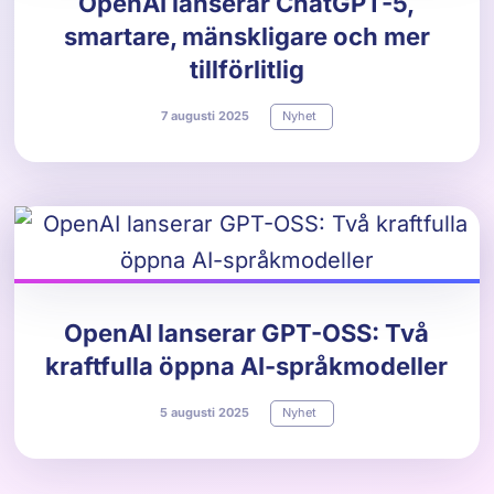
OpenAI lanserar ChatGPT-5,
smartare, mänskligare och mer
tillförlitlig
7
augusti
2025
Nyhet
OpenAI lanserar GPT-OSS: Två
kraftfulla öppna AI-språkmodeller
5
augusti
2025
Nyhet