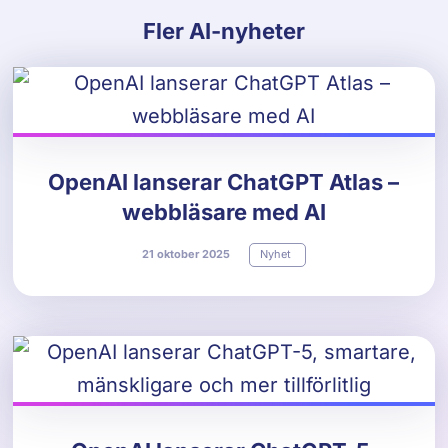
Fler AI-nyheter
OpenAI lanserar ChatGPT Atlas –
webbläsare med AI
21
oktober
2025
Nyhet