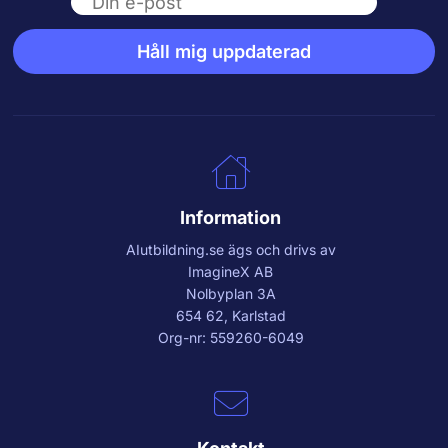
Email
Håll mig uppdaterad
Information
AIutbildning.se
ägs och drivs av
ImagineX AB
Nolbyplan 3A
654 62, Karlstad
Org-nr: 559260-6049