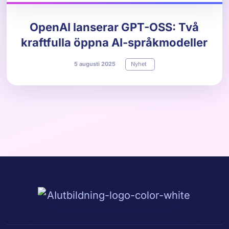
OpenAI lanserar GPT-OSS: Två
kraftfulla öppna AI-språkmodeller
5
augusti
2025
Nyhet