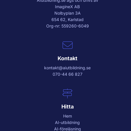
AIutbildning.se
ägs och drivs av
ImagineX AB
Nolbyplan 3A
654 62, Karlstad
Org-nr: 559260-6049
Kontakt
kontakt@aiutbildning.se
070-44 66 827
Hitta
Hem
AI-utbildning
AI-föreläsning