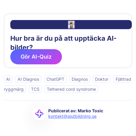
Hur bra är du på att upptäcka AI-
bilder?
Gör AI-Quiz
AI
AI Diagnos
ChatGPT
Diagnos
Doktor
Fjättrad
ryggmärg
TCS
Tethered cord syndrome
Publicerat av: Marko Tosic
kontakt@aiutbildning.se