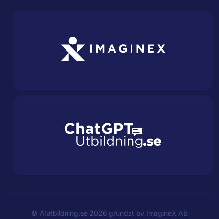
©
AIutbildning.se
2026 grundat av
ImagineX AB