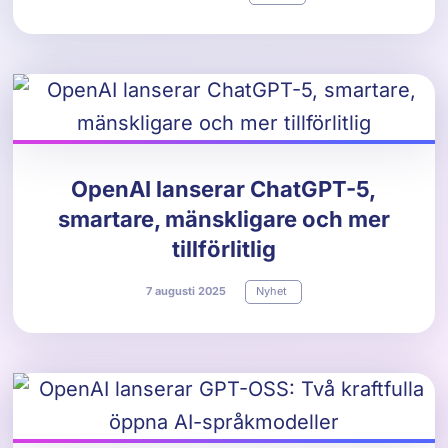
OpenAI lanserar ChatGPT-5,
smartare, mänskligare och mer
tillförlitlig
7
augusti
2025
Nyhet