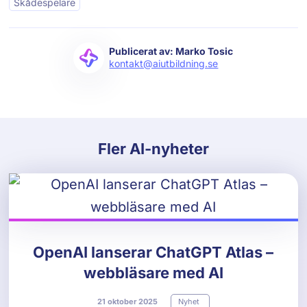
Skådespelare
Publicerat av: Marko Tosic
kontakt@aiutbildning.se
Fler AI-nyheter
OpenAI lanserar ChatGPT Atlas –
webbläsare med AI
21
oktober
2025
Nyhet