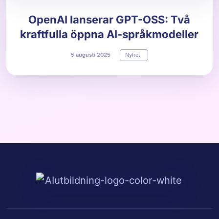
OpenAI lanserar GPT-OSS: Två
kraftfulla öppna AI-språkmodeller
5
augusti
2025
Nyhet