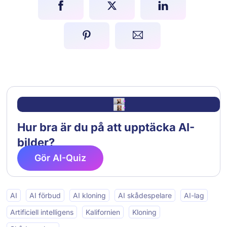
Hur bra är du på att upptäcka AI-
bilder?
Gör AI-Quiz
AI
AI förbud
AI kloning
AI skådespelare
AI-lag
Artificiell intelligens
Kalifornien
Kloning