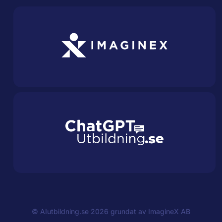
©
AIutbildning.se
2026 grundat av
ImagineX AB