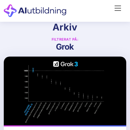
Skip
Me
to
content
Arkiv
FILTRERAT PÅ:
Grok