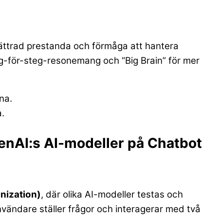
bättrad prestanda och förmåga att hantera
eg-för-steg-resonemang och “Big Brain” för mer
.
enAI:s AI-modeller på Chatbot
nization)
, där olika AI-modeller testas och
nvändare ställer frågor och interagerar med två