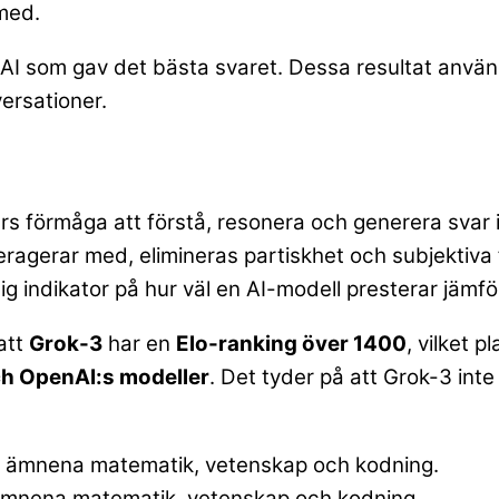
 med.
 AI som gav det bästa svaret. Dessa resultat använ
ersationer.
s förmåga att förstå, resonera och generera svar i 
eragerar med, elimineras partiskhet och subjektiva 
g indikator på hur väl en AI-modell presterar jämf
att
Grok-3
har en
Elo-ranking över 1400
, vilket 
h OpenAI:s modeller
. Det tyder på att Grok-3 inte
 ämnena matematik, vetenskap och kodning.