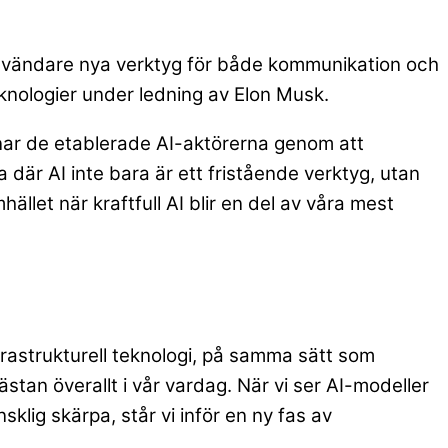
användare nya verktyg för både kommunikation och
knologier under ledning av Elon Musk.
manar de etablerade AI-aktörerna genom att
ra där AI inte bara är ett fristående verktyg, utan
hället när kraftfull AI blir en del av våra mest
frastrukturell teknologi, på samma sätt som
stan överallt i vår vardag. När vi ser AI-modeller
lig skärpa, står vi inför en ny fas av