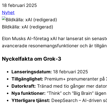
18
februari
2025
Nyhet
Bildkälla: xAI (redigerad)
Elon Musks AI-företag xAI har lanserat sin senast
avancerade resonemangsfunktioner och är tillgän
Nyckelfakta om
Grok-3
Lanseringsdatum:
18 februari 2025
Tillgänglighet:
Premium+ prenumeranter på
Datorkraft:
Tränad med tio gånger mer dator
Nya funktioner:
“Think” och “Big Brain” läge
Ytterligare tjänst:
DeepSearch – AI-driven s