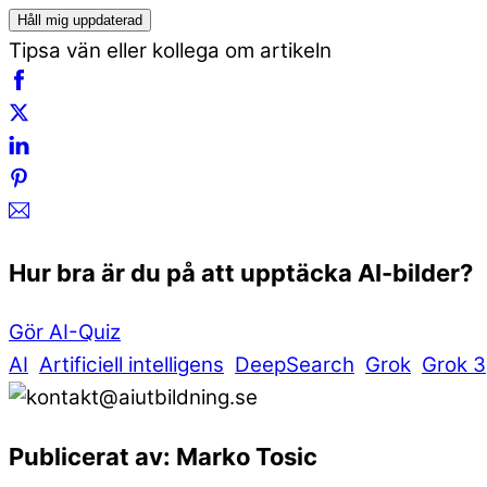
Håll mig uppdaterad
Tipsa vän eller kollega om artikeln
Hur bra är du på att upptäcka AI-bilder?
Gör AI-Quiz
AI
Artificiell intelligens
DeepSearch
Grok
Grok 3
Publicerat av: Marko Tosic