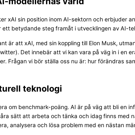
AI-modellernas värld
r xAI sin position inom AI-sektorn och erbjuder 
 ett betydande steg framåt i utvecklingen av AI-te
ant är att xAI, med sin koppling till Elon Musk, ut
witter). Det innebär att vi kan vara på väg in i en e
öer. Frågan vi bör ställa oss nu är: hur förändras sam
turell teknologi
era om benchmark-poäng. AI är på väg att bli en in
våra sätt att arbeta och tänka och idag finns med nä
a, analysera och lösa problem med en nästan mänsk