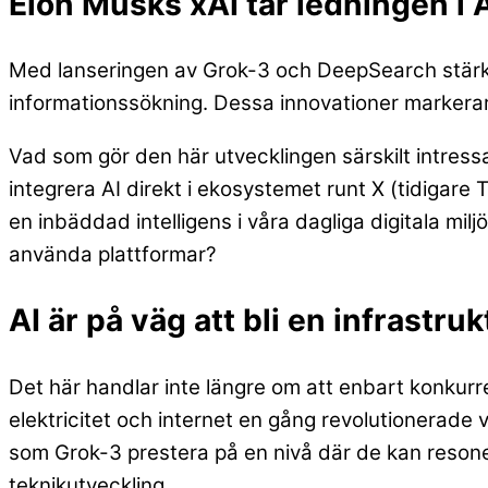
Elon Musks xAI tar ledningen i 
Med lanseringen av Grok-3 och DeepSearch stärke
informationssökning. Dessa innovationer markerar
Vad som gör den här utvecklingen särskilt intress
integrera AI direkt i ekosystemet runt X (tidigare T
en inbäddad intelligens i våra dagliga digitala milj
använda plattformar?
AI är på väg att bli en infrastruk
Det här handlar inte längre om att enbart konkurr
elektricitet och internet en gång revolutionerade 
som Grok-3 prestera på en nivå där de kan resoner
teknikutveckling.