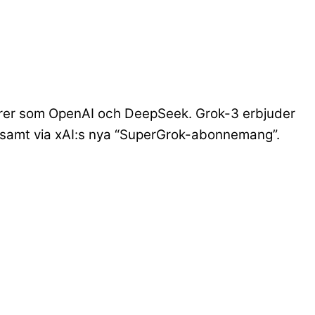
örer som OpenAI och DeepSeek. Grok-3 erbjuder
 samt via xAI:s nya “SuperGrok-abonnemang”.