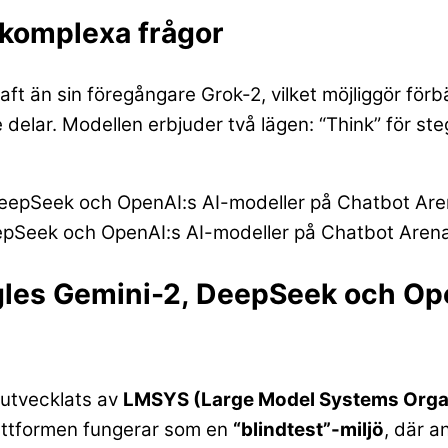
 komplexa frågor
ft än sin föregångare Grok-2, vilket möjliggör för
delar. Modellen erbjuder två lägen: “Think” för st
epSeek och OpenAI:s AI-modeller på Chatbot Arena
gles Gemini-2, DeepSeek och Op
utvecklats av
LMSYS (Large Model Systems Orga
lattformen fungerar som en
“blindtest”-miljö
, där a