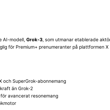
e AI-modell,
Grok-3
, som utmanar etablerade akt
glig för Premium+ prenumeranter på plattformen X
 X och SuperGrok-abonnemang
kraft än Grok-2
n för avancerat resonemang
ökmotor