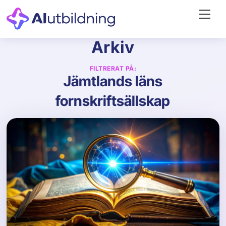
Skip
Me
to
content
Arkiv
FILTRERAT PÅ:
Jämtlands läns
fornskriftsällskap