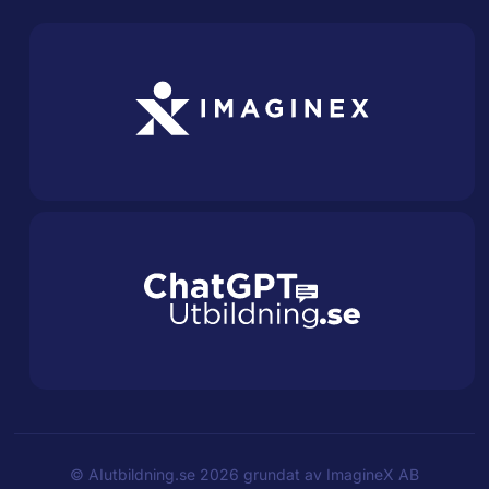
©
AIutbildning.se
2026 grundat av
ImagineX AB