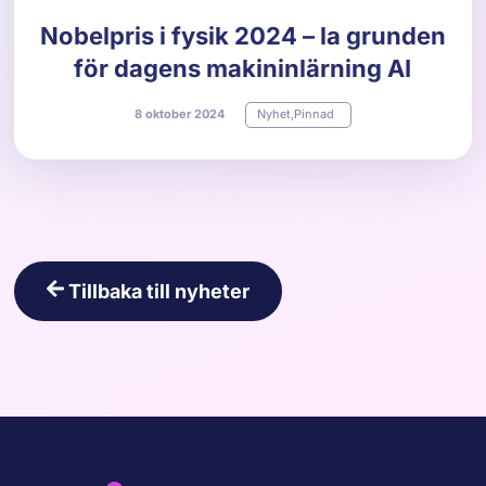
Nobelpris i fysik 2024 – la grunden
för dagens makininlärning AI
8
oktober
2024
Nyhet
,
Pinnad
Tillbaka till nyheter