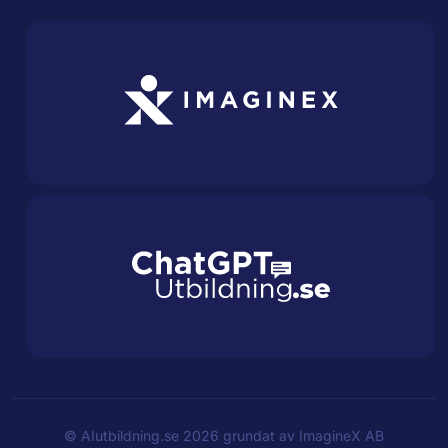
©
AIutbildning.se
2026 grundat av
ImagineX AB