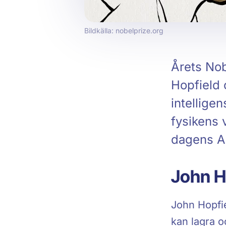
Bildkälla: nobelprize.org
Årets Nobe
Hopfield 
intellige
fysikens 
dagens A
John H
John Hopfie
kan lagra 