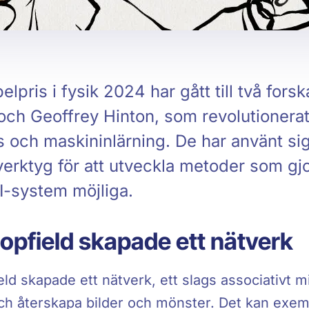
lpris i fysik 2024 har gått till två fors
och Geoffrey Hinton, som revolutionerat a
ns och maskininlärning. De har använt si
verktyg för att utveckla metoder som gjo
I-system möjliga.
opfield skapade ett nätverk
ld skapade ett nätverk, ett slags associativt 
och återskapa bilder och mönster. Det kan exem