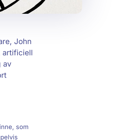
kare, John
rtificiell
g av
rt
minne, som
pelvis