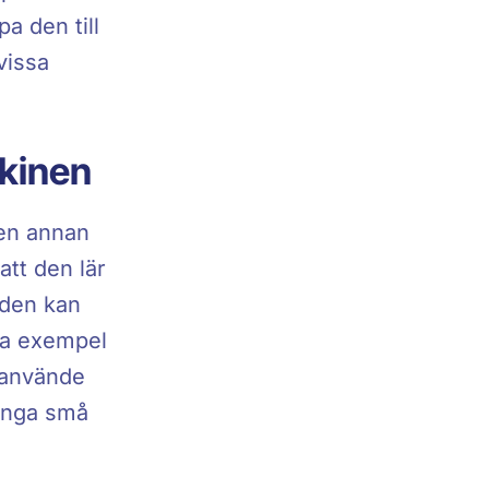
a den till
vissa
kinen
 en annan
tt den lär
 den kan
nya exempel
 använde
många små