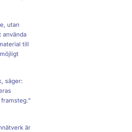
e, utan
t använda
terial till
möjligt
, säger:
deras
 framsteg.”
nnätverk är