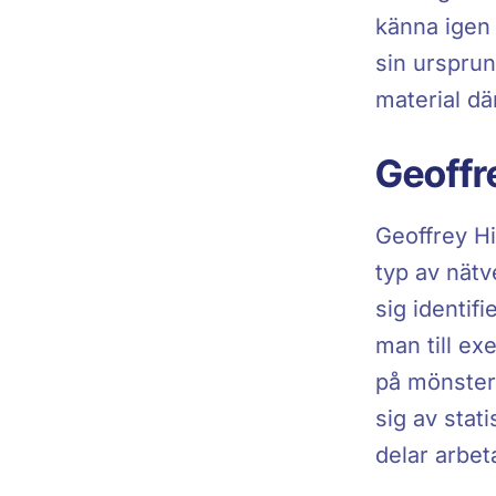
känna igen 
sin urspru
material dä
Geoffr
Geoffrey Hi
typ av nät
sig identif
man till ex
på mönster
sig av stat
delar arbet