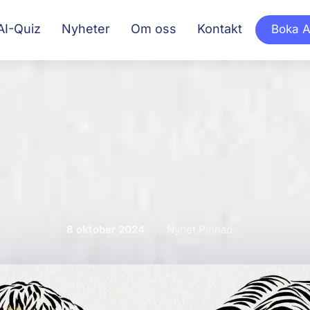
AI-Quiz
Nyheter
Om oss
Kontakt
Boka A
8
oktober
2024
Nyhet
,
Pinnad