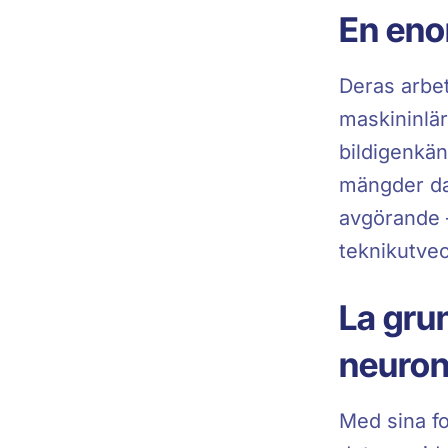
En eno
Deras arbet
maskininlär
bildigenkän
mängder dat
avgörande –
teknikutvec
La grun
neuron
Med sina fo