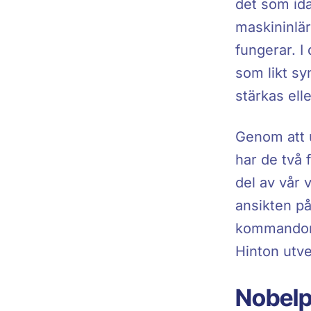
det som ida
maskininlär
fungerar. 
som likt s
stärkas ell
Genom att u
har de två 
del av vår 
ansikten på
kommandon –
Hinton utve
Nobelp