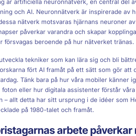
g är artificiella neuronnätverk, en central del a
ning och AI. Neuronnätverk är inspirerade av h
I dessa nätverk motsvaras hjärnans neuroner av
ynapser påverkar varandra och skapar koppling
er försvagas beroende på hur nätverket tränas.
tveckla tekniker som kan lära sig och bli bättr
forskarna fört AI framåt på ett sätt som gör att 
vardag. Tänk bara på hur våra mobiler känner i
 foton eller hur digitala assistenter förstår våra
 allt detta har sitt ursprung i de idéer som H
cklade på 1980-talet och framåt.
ristagarnas arbete påverka