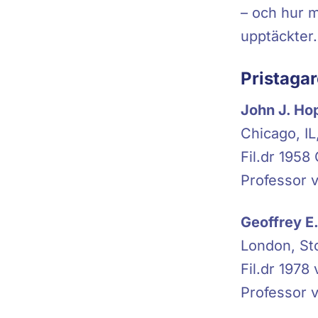
– och hur m
upptäckter.
Pristaga
John J. Ho
Chicago, I
Fil.dr 1958
Professor v
Geoffrey E.
London, Sto
Fil.dr 1978
Professor v