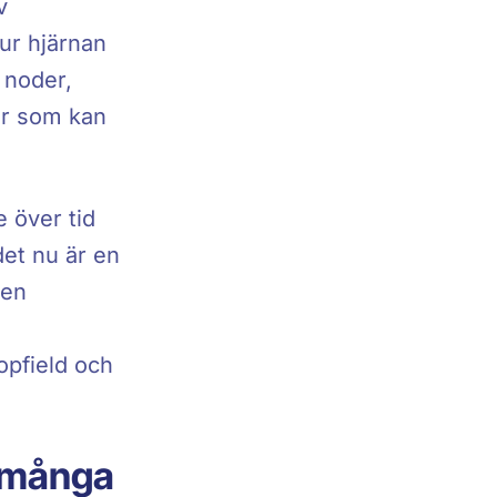
v
ur hjärnan
 noder,
ar som kan
e över tid
det nu är en
gen
opfield och
r många