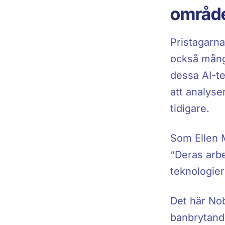
områd
Pristagarna
också mång
dessa AI-te
att analyse
tidigare.
Som Ellen 
“Deras arbe
teknologier
Det här Nob
banbrytand