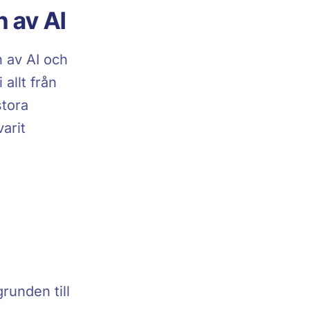
n av AI
n av AI och
allt från
stora
arit
runden till