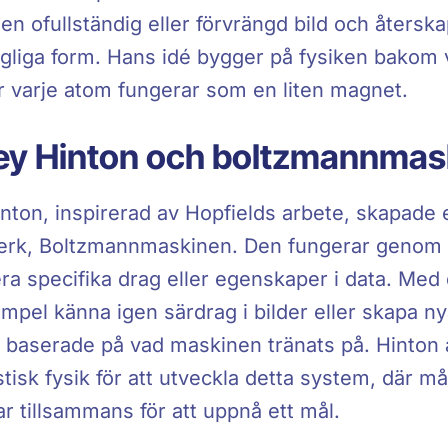
en ofullständig eller förvrängd bild och återskap
ngliga form. Hans idé bygger på fysiken bakom 
r varje atom fungerar som en liten magnet.
ey Hinton och boltzmannmas
nton, inspirerad av Hopfields arbete, skapade
verk, Boltzmannmaskinen. Den fungerar genom a
iera specifika drag eller egenskaper i data. Med
empel känna igen särdrag i bilder eller skapa 
 baserade på vad maskinen tränats på. Hinton
istisk fysik för att utveckla detta system, där 
ar tillsammans för att uppnå ett mål.