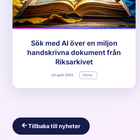
Sök med AI över en miljon
handskrivna dokument från
Riksarkivet
29
april
2025
Nyhet
Tillbaka till nyheter