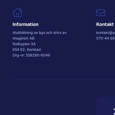
Information
Kontakt
AIutbildning.se
ägs och drivs av
kontakt@ai
ImagineX AB
070-44 66
Nolbyplan 3A
654 62, Karlstad
Org-nr: 559260-6049